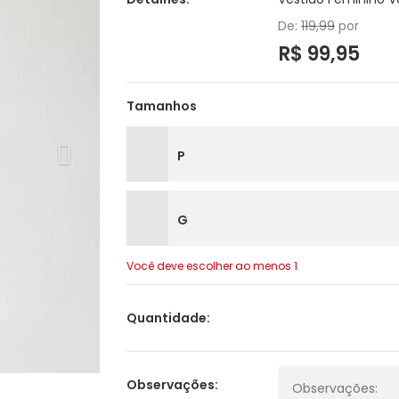
De:
119,99
por
R$ 99,95
Tamanhos
P
G
Você deve escolher ao menos 1
Quantidade:
Observações: