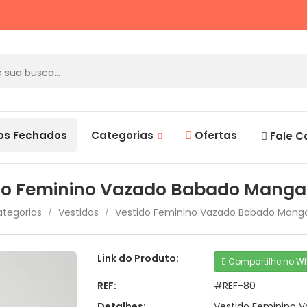
os Fechados
Categorias
Ofertas
Fale C
do Feminino Vazado Babado Manga
tegorias
Vestidos
Vestido Feminino Vazado Babado Mang
/
/
Link do Produto:
Compartilhe no W
REF:
#REF-80
Detalhes:
Vestido Feminino 