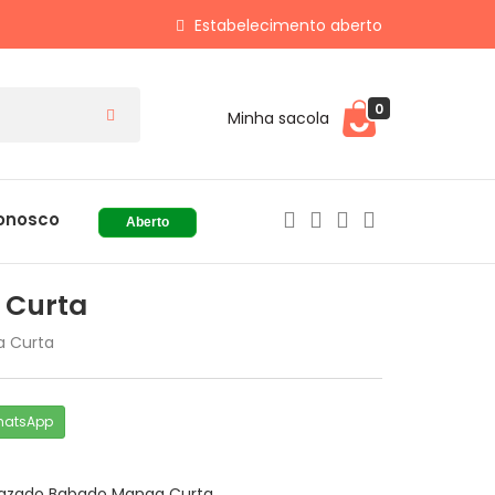
Estabelecimento aberto
0
Minha sacola
onosco
Aberto
 Curta
a Curta
hatsApp
Vazado Babado Manga Curta