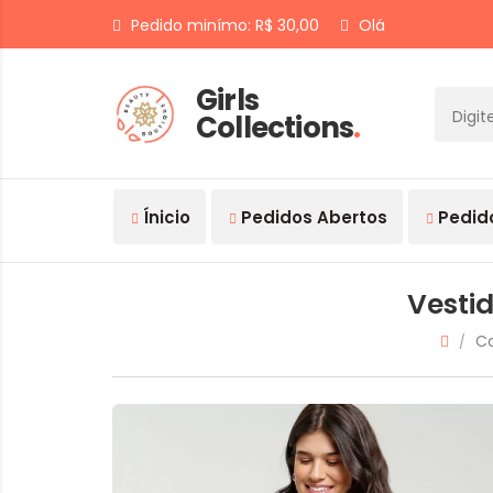
Pedido minímo: R$ 30,00
Olá
Girls
Collections
.
Ínicio
Pedidos Abertos
Pedid
Vesti
Ca
/