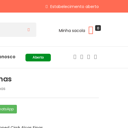
Estabelecimento aberto
0
Minha sacola
onosco
Aberto
inas
nas
hatsApp
ped Cirrê Alças Finas