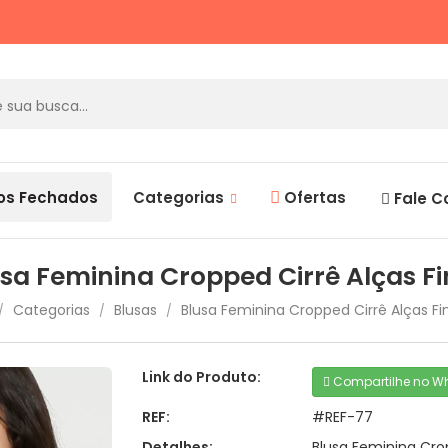
os Fechados
Categorias
Ofertas
Fale C
sa Feminina Cropped Cirrê Alças F
Categorias
Blusas
Blusa Feminina Cropped Cirrê Alças Fi
/
/
/
Link do Produto:
Compartilhe no W
REF:
#REF-77
Detalhes:
Blusa Feminina Crop