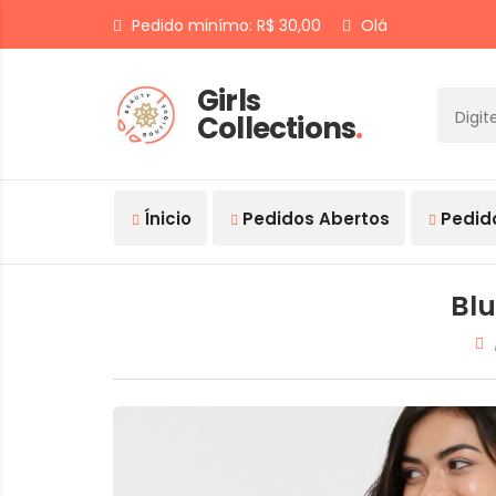
Pedido minímo: R$ 30,00
Olá
Girls
Collections
.
Ínicio
Pedidos Abertos
Pedid
Blu